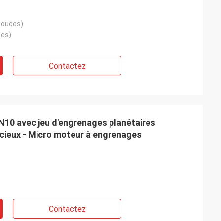
pouces)
ces)
Contactez
10 avec jeu d'engrenages planétaires
écieux - Micro moteur à engrenages
Contactez