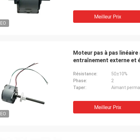
Meilleur Prix
DEO
Moteur pas à pas linéaire
entraînement externe et 
Résistance:
5Ω±10%
Phase:
2
Taper:
Aimant perma
Meilleur Prix
DEO