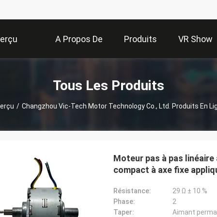
erçu
A Propos De
Produits
VR Show
Nous
Tous Les Produits
erçu
/
Changzhou Vic-Tech Motor Technology Co., Ltd. Produits En Li
Moteur pas à pas linéaire
compact à axe fixe appli
vannes
Résistance:
29 Ω ± 10 %
Phase:
2
Taper:
Aimant perma