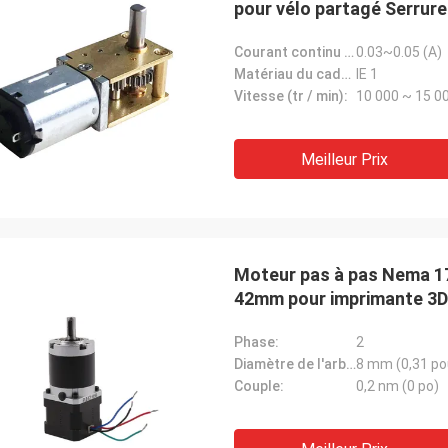
pour vélo partagé Serrure 
Courant continu (A):
0.03~0.05 (A)
Matériau du cadre:
IE 1
Vitesse (tr / min):
10 000 ~ 15 00
Meilleur Prix
Moteur pas à pas Nema 17
42mm pour imprimante 3D
Phase:
2
Diamètre de l'arbre:
8 mm (0,31 p
Couple:
0,2 nm (0 po)