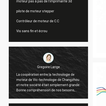
moteur pas à pas de l'imprimante 3d
pilote de moteur stepper
Contrôleur de moteur de C.C
Vis sans fin et écrou
Gregoire Lange
La coopération entre la technologie de
Commun
moteur de Vic-technologie de Changzhou
L'ordr
a
et notre société était simplement grande.
connec
Bonne compréhension de nos besoins,
l'expé
à
grand disposé pour résoudre nos
comme 
problèmes. Je recommande !