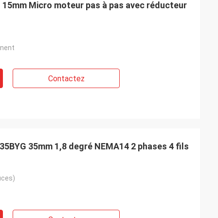
 15mm Micro moteur pas à pas avec réducteur
nent
Contactez
Buildstorm
Ashley Griffin
 35BYG 35mm 1,8 degré NEMA14 2 phases 4 fils
mme prévu, il a
L'expédition a été reçue très rapidement.
deur répond très
Le produit a été bien protégé par
renant une
l'empaquetage. Le représentant de
uces)
nt prêts à adapter
société était cordial et aimable. A plus
 client pour vous.
l'estimation !