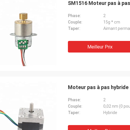
SM1516 Moteur pas à pas
Phase:
2
Couple:
15g * cm
Taper:
Aimant perma
Meilleur Prix
David Molevelt
Limité privé de 
Moteur pas à pas hybride
ication professionnelle et claire.
Le produit fonctionne co
e a été embarqué à temps. Contre-
été emballé bien. Le ven
Phase:
2
teurs où supplémentaire à
rapidement et aide en p
Couple:
0,02 nm (0 po
dition. Travaux de conducteur
décision de achat. Ils so
Taper:
Hybride
nous convenions !
le produit aux besoins du