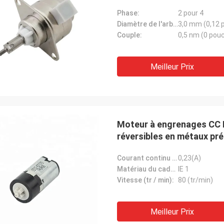
Phase:
2 pour 4
Diamètre de l'arbre:
3,0 mm (0,12 
Couple:
0,5 nm (0 pou
Meilleur Prix
Moteur à engrenages CC N
réversibles en métaux pr
Courant continu (A):
0,23(A)
Matériau du cadre:
IE 1
Vitesse (tr / min):
80 (tr/min)
Meilleur Prix