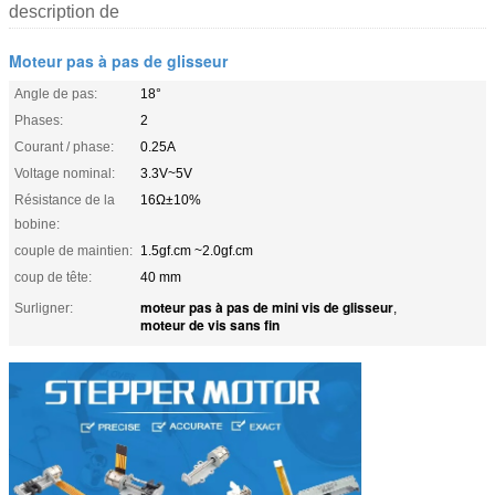
description de
Moteur pas à pas de glisseur
Angle de pas:
18°
Phases:
2
Courant / phase:
0.25A
Voltage nominal:
3.3V~5V
Résistance de la
16Ω±10%
bobine:
couple de maintien:
1.5gf.cm ~2.0gf.cm
coup de tête:
40 mm
moteur pas à pas de mini vis de glisseur
Surligner:
,
moteur de vis sans fin