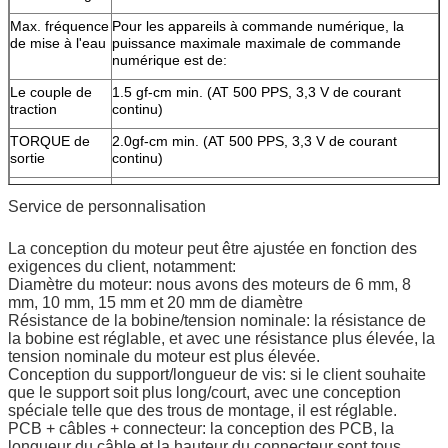
Max. fréquence
Pour les appareils à commande numérique, la
de mise à l'eau
puissance maximale maximale de commande
numérique est de:
Le couple de
1.5 gf-cm min. (AT 500 PPS, 3,3 V de courant
traction
continu)
TORQUE de
2.0gf-cm min. (AT 500 PPS, 3,3 V de courant
sortie
continu)
Classe
Classe E pour les bobines
Service de personnalisation
d'isolation
Résistance à
100 V AC pendant une seconde
La conception du moteur peut être ajustée en fonction des
l'isolation
exigences du client, notamment:
Diamètre du moteur: nous avons des moteurs de 6 mm, 8
Résistance à
1 MΩ (DC 100 V)
mm, 10 mm, 15 mm et 20 mm de diamètre
l'isolation
Résistance de la bobine/tension nominale: la résistance de
La température
-20 ~ + 70 °C
la bobine est réglable, et avec une résistance plus élevée, la
de
tension nominale du moteur est plus élevée.
fonctionnement
Conception du support/longueur de vis: si le client souhaite
que le support soit plus long/court, avec une conception
Service OEM et
Disponible
spéciale telle que des trous de montage, il est réglable.
ODM
PCB + câbles + connecteur: la conception des PCB, la
longueur du câble et la hauteur du connecteur sont tous