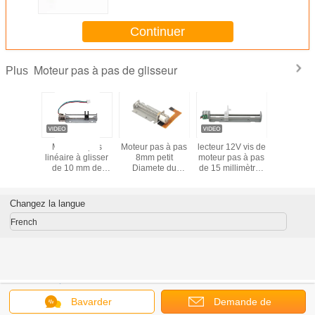
Continuer
Moteur pas à pas de glisseur
Plus
as à pas
Moteur à pas
Moteur pas à pas
lecteur 12V vis de
moteur pa
re pour
linéaire à glisser
8mm petit
moteur pas à pas
à défilem
éra
de 10 mm de
Diamete du
de 15 millimètres
cuivre à
précision
glisseur
avec le glisseur
phas
VSM08145 à un
d'écrou 2 moteur
aimant permanent
pas à pas de
Changez la langue
2,8 Gf.Cm~3.8
glisseur d'avance
Gf.Cm
de fil de la phase
French
4
Accueil
|
À propos de nous
|
Nous contacter
|
Plan du site
|
Politique de
confidentialité
Bavarder
Demande de