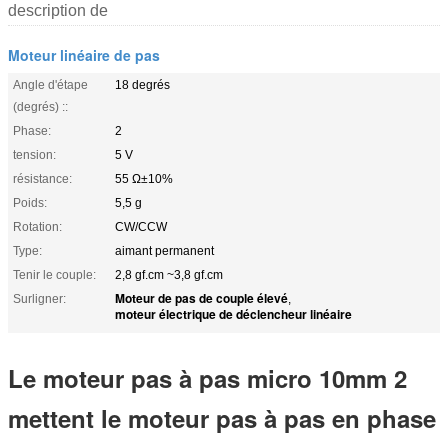
description de
Moteur linéaire de pas
Angle d'étape
18 degrés
(degrés) ::
Phase:
2
tension:
5 V
résistance:
55 Ω±10%
Poids:
5,5 g
Rotation:
CW/CCW
Type:
aimant permanent
Tenir le couple:
2,8 gf.cm ~3,8 gf.cm
Moteur de pas de couple élevé
Surligner:
,
moteur électrique de déclencheur linéaire
Le moteur pas à pas micro 10mm 2
mettent le moteur pas à pas en phase