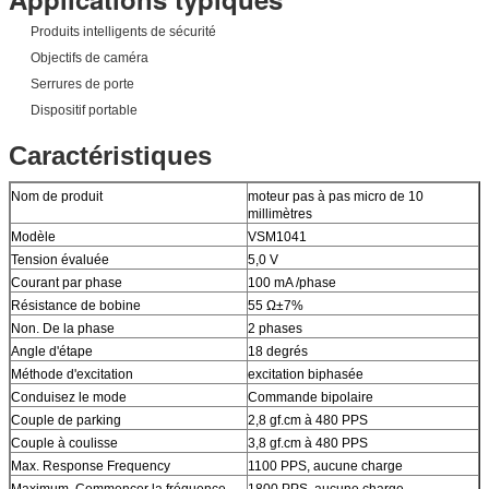
Produits intelligents de sécurité
Objectifs de caméra
Serrures de porte
Dispositif portable
Caractéristiques
Nom de produit
moteur pas à pas micro de 10
millimètres
Modèle
VSM1041
Tension évaluée
5,0 V
Courant par phase
100 mA /phase
Résistance de bobine
55 Ω±7%
Non. De la phase
2 phases
Angle d'étape
18 degrés
Méthode d'excitation
excitation biphasée
Conduisez le mode
Commande bipolaire
Couple de parking
2,8 gf.cm à 480 PPS
Couple à coulisse
3,8 gf.cm à 480 PPS
Max. Response Frequency
1100 PPS, aucune charge
Maximum. Commencer la fréquence
1800 PPS, aucune charge