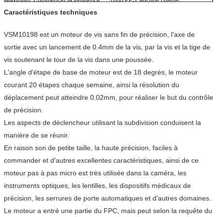
Classe d'isolation
Classe E pour des bobines
Caractéristiques techniques
Force d'isolation
C.A. de 300 V pour une seconde
Résistance d'isolation
50 MΩ (DC 100 V)
VSM10198 est un moteur de vis sans fin de précision, l'axe de
Chaîne de température de
-20~+70 ℃
sortie avec un lancement de 0.4mm de la vis, par la vis et la tige de
fonctionnement
Poids
5,5 g (réf.)
vis soutenant le tour de la vis dans une poussée.
SERVICE D'OEM ET D'ODM
DISPONIBLE
L'angle d'étape de base de moteur est de 18 degrés, le moteur
courant 20 étapes chaque semaine, ainsi la résolution du
déplacement peut atteindre 0.02mm, pour réaliser le but du contrôle
de précision.
Les aspects de déclencheur utilisant la subdivision conduisent la
manière de se réunir.
En raison son de petite taille, la haute précision, faciles à
commander et d'autres excellentes caractéristiques, ainsi de ce
moteur pas à pas micro est très utilisée dans la caméra, les
instruments optiques, les lentilles, les dispositifs médicaux de
précision, les serrures de porte automatiques et d'autres domaines.
Le moteur a entré une partie du FPC, mais peut selon la requête du