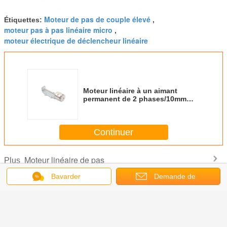
Moteur de pas de couple élevé
Étiquettes:
,
moteur pas à pas linéaire micro
,
moteur électrique de déclencheur linéaire
Moteur linéaire à un aimant
permanent de 2 phases/10mm
moteur pas à pas VSM1041 de 5
volts
Continuer
Moteur linéaire de pas
Plus
Bavarder
Demande de
soumission
inéaire
35 mm 0,6 A
Moteur linéaire de
7.5 degré 12V CC
mini moteu
du moteur
Poids 84 g PM
pas à un aimant
Après tout le trajet
pas linéa