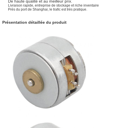
De haute qualité et au meilleur prix.
fonctionnement
Livraison rapide, entreprise de stockage et riche inventaire
Près du port de Shanghai, le trafic est très pratique.
Le poids
25 g (Réf.)
Service OEM et
Disponible
ODM
Présentation détaillée du produit