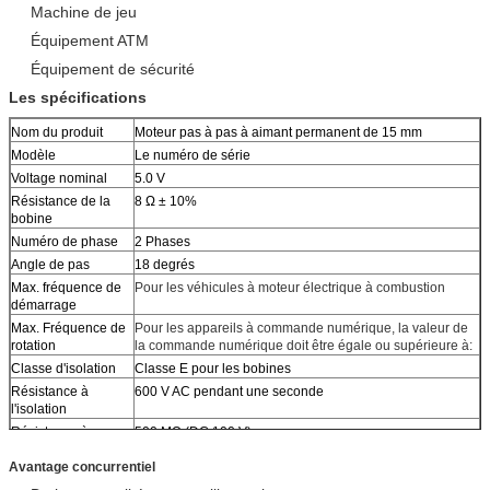
Machine de jeu
Équipement ATM
Équipement de sécurité
Les spécifications
Nom du produit
Moteur pas à pas à aimant permanent de 15 mm
Modèle
Le numéro de série
Voltage nominal
5.0 V
Résistance de la
8 Ω ± 10%
bobine
Numéro de phase
2 Phases
Angle de pas
18 degrés
Max. fréquence de
Pour les véhicules à moteur électrique à combustion
démarrage
Max. Fréquence de
Pour les appareils à commande numérique, la valeur de
rotation
la commande numérique doit être égale ou supérieure à:
Classe d'isolation
Classe E pour les bobines
Résistance à
600 V AC pendant une seconde
l'isolation
Résistance à
500 MΩ (DC 100 V)
l'isolation
Avantage concurrentiel
Plage de
-20 à +70 °C
température de