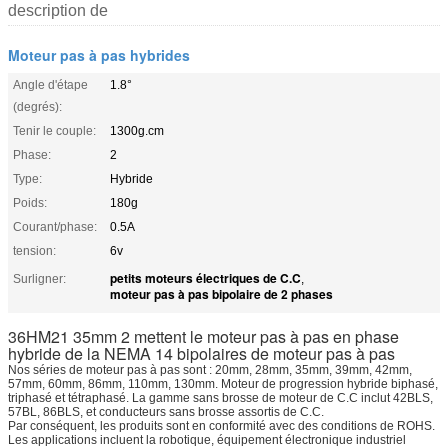
description de
Moteur pas à pas hybrides
Angle d'étape
1.8°
(degrés):
Tenir le couple:
1300g.cm
Phase:
2
Type:
Hybride
Poids:
180g
Courant/phase:
0.5A
tension:
6v
petits moteurs électriques de C.C
Surligner:
,
moteur pas à pas bipolaire de 2 phases
36HM21 35mm 2 mettent le moteur pas à pas en phase
hybride de la NEMA 14 bipolaires de moteur pas à pas
Nos séries de moteur pas à pas sont : 20mm, 28mm, 35mm, 39mm, 42mm,
57mm, 60mm, 86mm, 110mm, 130mm. Moteur de progression hybride biphasé,
triphasé et tétraphasé. La gamme sans brosse de moteur de C.C inclut 42BLS,
57BL, 86BLS, et conducteurs sans brosse assortis de C.C.
Par conséquent, les produits sont en conformité avec des conditions de ROHS.
Les applications incluent la robotique, équipement électronique industriel