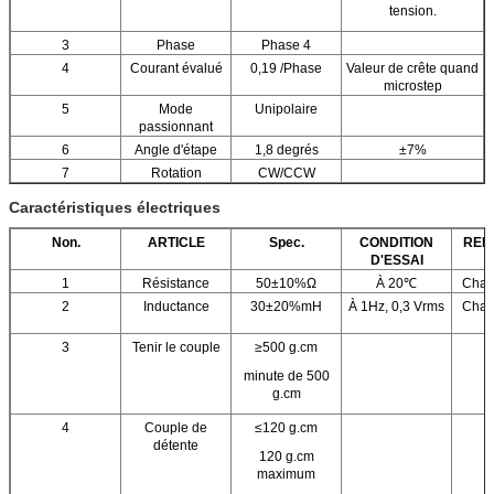
tension.
3
Phase
Phase 4
4
Courant évalué
0,19 /Phase
Valeur de crête quand
microstep
5
Mode
Unipolaire
passionnant
6
Angle d'étape
1,8 degrés
±7%
7
Rotation
CW/CCW
Caractéristiques électriques
Non.
ARTICLE
Spec.
CONDITION
REM
D'ESSAI
1
Résistance
50±10%Ω
À 20℃
Chaq
2
Inductance
30±20%mH
À 1Hz, 0,3 Vrms
Chaq
3
Tenir le couple
≥500 g.cm
minute de 500
g.cm
4
Couple de
≤120 g.cm
détente
120 g.cm
maximum