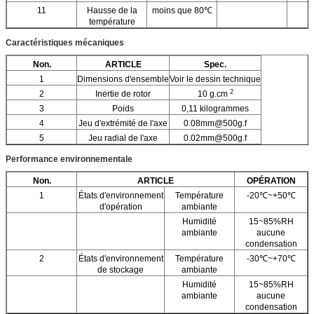
11
Hausse de la
moins que 80℃
température
Caractéristiques mécaniques
Non.
ARTICLE
Spec.
1
Dimensions d'ensemble
Voir le dessin technique
2
2
Inertie de rotor
10 g.cm
3
Poids
0,11 kilogrammes
4
Jeu d'extrémité de l'axe
0.08mm@500g.f
5
Jeu radial de l'axe
0.02mm@500g.f
Performance environnementale
Non.
ARTICLE
OPÉRATION
1
États d'environnement
Température
-20℃~+50℃
d'opération
ambiante
Humidité
15~85%RH
ambiante
aucune
condensation
2
États d'environnement
Température
-30℃~+70℃
de stockage
ambiante
Humidité
15~85%RH
ambiante
aucune
condensation