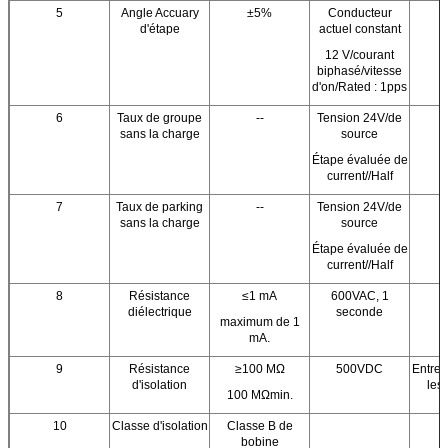
5
Angle Accuary
±5%
Conducteur
d'étape
actuel constant
12 V/courant
biphasé/vitesse
d'on/Rated : 1pps
6
Taux de groupe
--
Tension 24V/de
sans la charge
source
Étape évaluée de
current//Half
7
Taux de parking
--
Tension 24V/de
sans la charge
source
Étape évaluée de
current//Half
8
Résistance
≤1 mA
600VAC, 1
diélectrique
seconde
maximum de 1
mA.
9
Résistance
≥100 MΩ
500VDC
Entre 
d'isolation
les
100 MΩmin.
10
Classe d'isolation
Classe B de
bobine