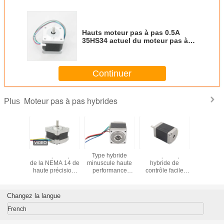
Hauts moteur pas à pas 0.5A
35HS34 actuel du moteur pas à
pas de la NEMA 14 de
couple/35mm
Continuer
Moteur pas à pas hybrides
Plus
as à pas
Moteur pas à pas
Type hybride
Moteur pas à pas
moteur pa
MA 16 de
de la NEMA 14 de
minuscule haute
hybride de
hybride d
 6V 2
haute précision,
performance
contrôle facile
de diam
as à pas
petits moteurs
28BYG301 de
pour machiner
 de la
électriques
moteur pas à pas
l'approbation
e 1,8
35BYG301-18A
des contrôles
28BYG201 de
Changez la langue
de C.C de 35mm
NEMA11
RoHS de véhicule
French