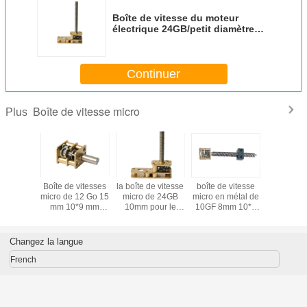
Boîte de vitesse du moteur
électrique 24GB/petit diamètre
planétaire 24*10 millimètre de
boîte de vitesse
Continuer
Boîte de vitesse micro
Plus
 vitesse
Boîte de vitesses
la boîte de vitesse
boîte de vitesse
boîte micr
micro
micro de 12 Go 15
micro de 24GB
micro en métal de
millimètre 
pour le
mm 10*9 mm
10mm pour le
10GF 8mm 10*8
de vites
iniature
carrés métallique
réducteur micro
millimètre pour le
moteur éle
imètre de
10 mm micro boîte
de vitesse circule
moteur de C.C et
13GR/réd
eur de
de vitesses pour
en voiture le
le moteur pas à
de Metal
Changez la langue
esse
moteur CC et
diamètre 24*10
pas
moteur pas à pas
millimètre
French