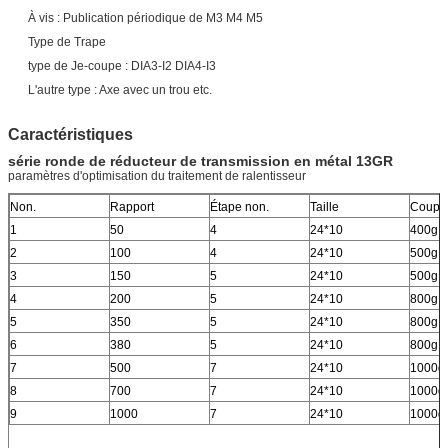
À vis : Publication périodique de M3 M4 M5
Type de Trape
type de Je-coupe : DIA3-I2 DIA4-I3
L'autre type : Axe avec un trou etc.
Caractéristiques
série ronde de réducteur de transmission en métal 13GR
paramètres d'optimisation du traitement de ralentisseur
Non.
Rapport
Étape non.
Taille
Coupl
1
50
4
24*10
400g.
2
100
4
24*10
500g.
3
150
5
24*10
500g.
4
200
5
24*10
800g.
5
350
5
24*10
800g.
6
380
5
24*10
800g.
7
500
7
24*10
1000g
8
700
7
24*10
1000g
9
1000
7
24*10
1000g