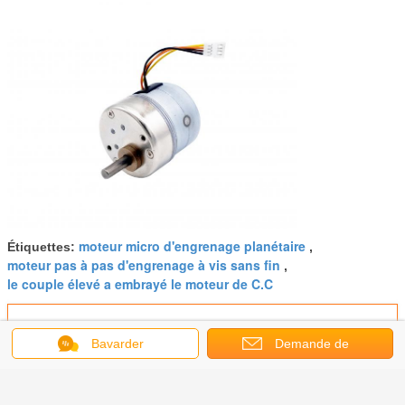
moteur micro d'engrenage planétaire
Étiquettes:
,
moteur pas à pas d'engrenage à vis sans fin
,
le couple élevé a embrayé le moteur de C.C
Bavarder
Demande de
2 phases 12V Voltage 7.5° Angle
soumission
d'étapes moteur à engrenages
métalliques en courant continu