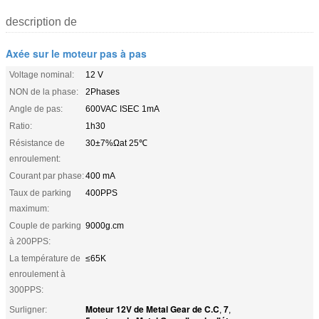
description de
Axée sur le moteur pas à pas
Voltage nominal:
12 V
NON de la phase:
2Phases
Angle de pas:
600VAC ISEC 1mA
Ratio:
1h30
Résistance de
30±7%Ωat 25℃
enroulement:
Courant par phase:
400 mA
Taux de parking
400PPS
maximum:
Couple de parking
9000g.cm
à 200PPS:
La température de
≤65K
enroulement à
300PPS:
Moteur 12V de Metal Gear de C.C
7
Surligner:
,
,