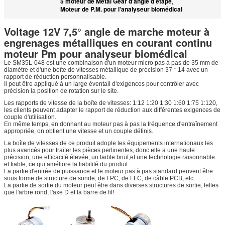
5 moteur de Metal Gear d'angle d'étape
,
Moteur de P.M. pour l'analyseur biomédical
Voltage 12V 7,5° angle de marche moteur à
engrenages métalliques en courant continu
moteur Pm pour analyseur biomédical
Le SM35L-048 est une combinaison d'un moteur micro pas à pas de 35 mm de
diamètre et d'une boîte de vitesses métallique de précision 37 * 14 avec un
rapport de réduction personnalisable.
Il peut être appliqué à un large éventail d'exigences pour contrôler avec
précision la position de rotation sur le site.
Les rapports de vitesse de la boîte de vitesses: 1:12 1:20 1:30 1:60 1:75 1:120,
les clients peuvent adapter le rapport de réduction aux différentes exigences de
couple d'utilisation.
En même temps, en donnant au moteur pas à pas la fréquence d'entraînement
appropriée, on obtient une vitesse et un couple définis.
La boîte de vitesses de ce produit adopte les équipements internationaux les
plus avancés pour traiter les pièces pertinentes, donc elle a une haute
précision, une efficacité élevée, un faible bruit,et une technologie raisonnable
et fiable, ce qui améliore la fiabilité du produit.
La partie d'entrée de puissance et le moteur pas à pas standard peuvent être
sous forme de structure de sonde, de FPC, de FFC, de câble PCB, etc.
La partie de sortie du moteur peut être dans diverses structures de sortie, telles
que l'arbre rond, l'axe D et la barre de fil!