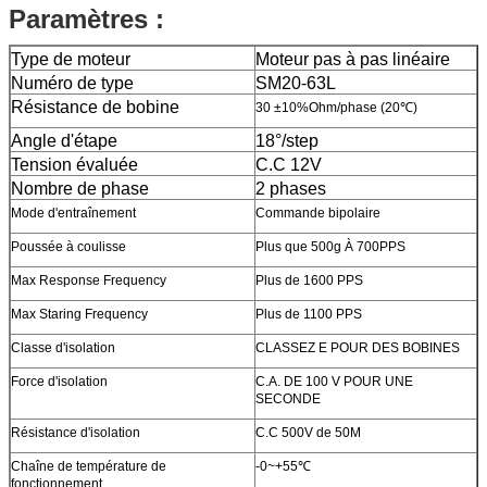
Paramètres :
Type de moteur
Moteur pas à pas linéaire
Numéro de type
SM20-63L
Résistance de bobine
30 ±10%Ohm/phase (20℃)
Angle d'étape
18°/step
Tension évaluée
C.C 12V
Nombre de phase
2 phases
Mode d'entraînement
Commande bipolaire
Poussée à coulisse
Plus que 500g À 700PPS
Max Response Frequency
Plus de 1600 PPS
Max Staring Frequency
Plus de 1100 PPS
Classe d'isolation
CLASSEZ E POUR DES BOBINES
Force d'isolation
C.A. DE 100 V POUR UNE
SECONDE
Résistance d'isolation
C.C 500V de 50M
Chaîne de température de
-0~+55℃
fonctionnement