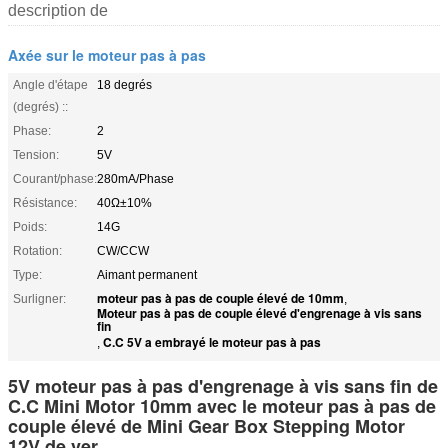
description de
Axée sur le moteur pas à pas
Angle d'étape
18 degrés
(degrés) ::
Phase:
2
Tension:
5V
Courant/phase:
280mA/Phase
Résistance:
40Ω±10%
Poids:
14G
Rotation:
CW/CCW
Type:
Aimant permanent
moteur pas à pas de couple élevé de 10mm
Surligner:
,
Moteur pas à pas de couple élevé d'engrenage à vis sans
fin
C.C 5V a embrayé le moteur pas à pas
,
5V moteur pas à pas d'engrenage à vis sans fin de
C.C Mini Motor 10mm avec le moteur pas à pas de
couple élevé de Mini Gear Box Stepping Motor
12V de ver