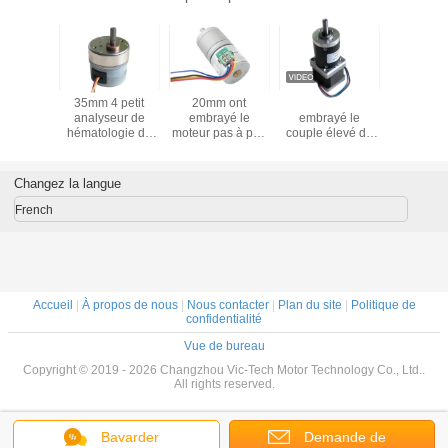
ètre du
35mm 4 petit
20mm ont
Nema14 35mm a
Moteur pa
as à pas
analyseur de
embrayé le
embrayé le
à engre
e micro
hématologie de
moteur pas à pas
couple élevé de
pour équ
'étape de
ralentissement de
2 moteur de
moteur pas à pas
médi
avec la
moteur pas à pas
progression de fil
2 boîte de vitesse
engrenage
de la phase 12
de la phase 4
planétaire de la
Changez la langue
ans fin
V/analyseur
pour l'analyseur
phase 5V
biochimique
d'urine
French
Accueil
|
À propos de nous
|
Nous contacter
|
Plan du site
|
Politique de
confidentialité
Vue de bureau
Copyright © 2019 - 2026 Changzhou Vic-Tech Motor Technology Co., Ltd..
All rights reserved.
Bavarder
Demande de