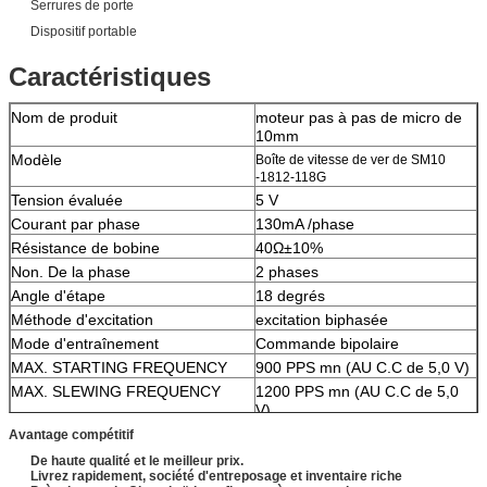
Serrures de porte
Dispositif portable
Caractéristiques
Nom de produit
moteur pas à pas de micro de
10mm
Modèle
Boîte de vitesse de ver de SM10
-1812-118G
Tension évaluée
5 V
Courant par phase
130mA /phase
Résistance de bobine
40Ω±10%
Non. De la phase
2 phases
Angle d'étape
18 degrés
Méthode d'excitation
excitation biphasée
Mode d'entraînement
Commande bipolaire
MAX. STARTING FREQUENCY
900 PPS mn (AU C.C de 5,0 V)
MAX. SLEWING FREQUENCY
1200 PPS mn (AU C.C de 5,0
V)
TIREZ DEDANS LE COUPLE
3,5 gf-cm mn (À C.C 500 PPS,
Avantage compétitif
5.0V)
De haute qualité et le meilleur prix.
RETIREZ LE COUPLE
4,2 gf-cm mn (À C.C 500 PPS,
Livrez rapidement, société d'entreposage et inventaire riche