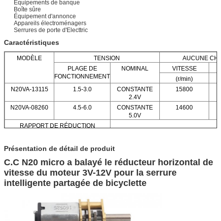
Équipements de banque
Boîte sûre
Équipement d'annonce
Appareils électroménagers
Serrures de porte d'Electtric
Caractéristiques
MODÈLE
TENSION
AUCUNE CH
PLAGE DE
NOMINAL
VITESSE
FONCTIONNEMENT
(r/min)
N20VA-13115
1.5-3.0
CONSTANTE
15800
2.4V
N20VA-08260
4.5-6.0
CONSTANTE
14600
5.0V
RAPPORT DE RÉDUCTION
1:3.1 : 5.1
Présentation de détail de produit
C.C N20 micro a balayé le réducteur horizontal de
vitesse du moteur 3V-12V pour la serrure
intelligente partagée de bicyclette