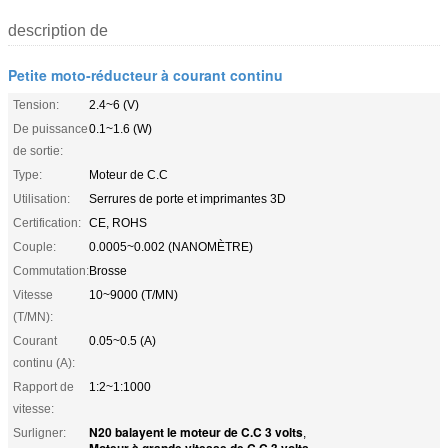
description de
Petite moto-réducteur à courant continu
Tension:
2.4~6 (V)
De puissance
0.1~1.6 (W)
de sortie:
Type:
Moteur de C.C
Utilisation:
Serrures de porte et imprimantes 3D
Certification:
CE, ROHS
Couple:
0.0005~0.002 (NANOMÈTRE)
Commutation:
Brosse
Vitesse
10~9000 (T/MN)
(T/MN):
Courant
0.05~0.5 (A)
continu (A):
Rapport de
1:2~1:1000
vitesse:
N20 balayent le moteur de C.C 3 volts
Surligner:
,
Moteur à grande vitesse de C.C 3 volts