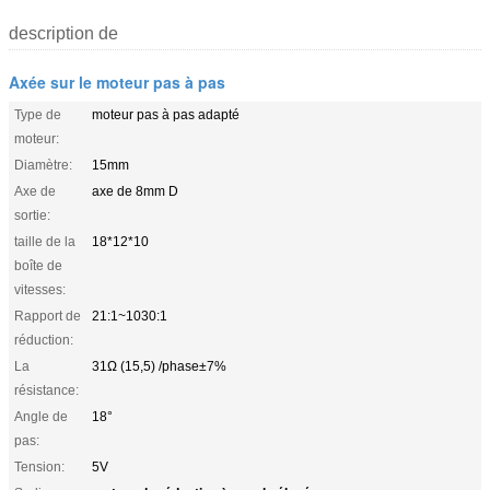
description de
Axée sur le moteur pas à pas
Type de
moteur pas à pas adapté
moteur:
Diamètre:
15mm
Axe de
axe de 8mm D
sortie:
taille de la
18*12*10
boîte de
vitesses:
Rapport de
21:1~1030:1
réduction:
La
31Ω (15,5) /phase±7%
résistance:
Angle de
18°
pas:
Tension:
5V