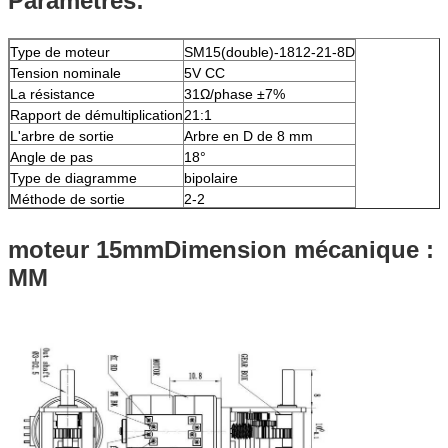
Paramètres:
Type de moteur
SM15(double)-1812-21-8D
Tension nominale
5V CC
La résistance
31Ω/phase ±7%
Rapport de démultiplication
21:1
L'arbre de sortie
Arbre en D de 8 mm
Angle de pas
18°
Type de diagramme
bipolaire
Méthode de sortie
2-2
moteur 15mm
Dimension mécanique :
MM