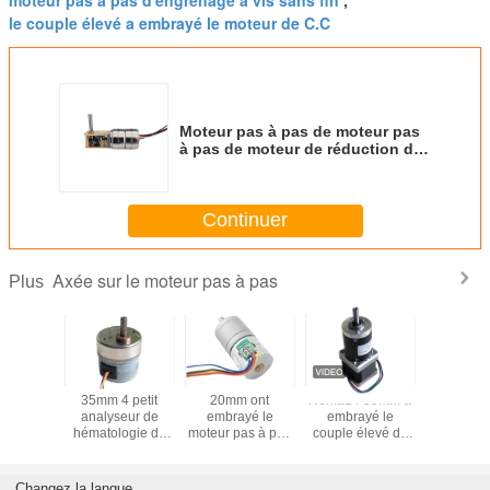
,
le couple élevé a embrayé le moteur de C.C
Moteur pas à pas de moteur pas
à pas de moteur de réduction de
vitesse de double pile de multi
vitesse de couple élevé avec la
boîte de vitesse de ver
Continuer
Axée sur le moteur pas à pas
Plus
ètre du
35mm 4 petit
20mm ont
Nema14 35mm a
Moteur pa
as à pas
analyseur de
embrayé le
embrayé le
à engre
e micro
hématologie de
moteur pas à pas
couple élevé de
pour équ
'étape de
ralentissement de
2 moteur de
moteur pas à pas
médi
avec la
moteur pas à pas
progression de fil
2 boîte de vitesse
engrenage
de la phase 12
de la phase 4
planétaire de la
Changez la langue