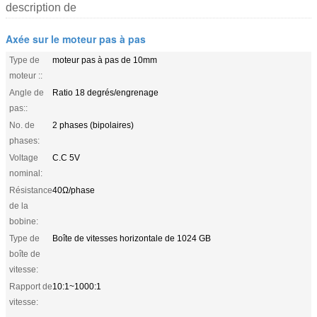
description de
Axée sur le moteur pas à pas
Type de
moteur pas à pas de 10mm
moteur ::
Angle de
Ratio 18 degrés/engrenage
pas::
No. de
2 phases (bipolaires)
phases:
Voltage
C.C 5V
nominal:
Résistance
40Ω/phase
de la
bobine:
Type de
Boîte de vitesses horizontale de 1024 GB
boîte de
vitesse:
Rapport de
10:1~1000:1
vitesse: