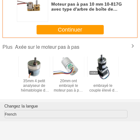
Moteur pas à pas 10 mm 10-817G
avec type d'arbre de boîte de
vitesses horizontale de 1024 Go
Continuer
Axée sur le moteur pas à pas
Plus
ètre du
35mm 4 petit
20mm ont
Nema14 35mm a
Moteur pa
as à pas
analyseur de
embrayé le
embrayé le
à engre
e micro
hématologie de
moteur pas à pas
couple élevé de
pour équ
'étape de
ralentissement de
2 moteur de
moteur pas à pas
médi
avec la
moteur pas à pas
progression de fil
2 boîte de vitesse
engrenage
de la phase 12
de la phase 4
planétaire de la
Changez la langue
ans fin
V/analyseur
pour l'analyseur
phase 5V
biochimique
d'urine
French