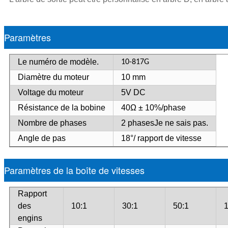
Paramètres
Le numéro de modèle.
10-817G
Diamètre du moteur
10 mm
Voltage du moteur
5
V DC
Résistance de la bobine
40
Ω ± 10%/phase
Nombre de phases
2 phases
Je ne sais pas.
Angle de pas
18°
/ rapport de vitesse
Paramètres de la boîte de vitesses
Rapport
des
10:1
30:1
50:1
1
engins