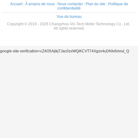
Accueil
|
À propos de nous
|
Nous contacter
|
Plan du site
|
Politique de
confidentialité
Vue de bureau
Copyright © 2019 - 2026 Changzhou Vic-Tech Motor Technology Co., Ltd..
All rights reserved.
google-site-verification=cZ4O5AjlkjTJac0zxWQiKCVT74Xgzv4uDNIv6mrut_Q