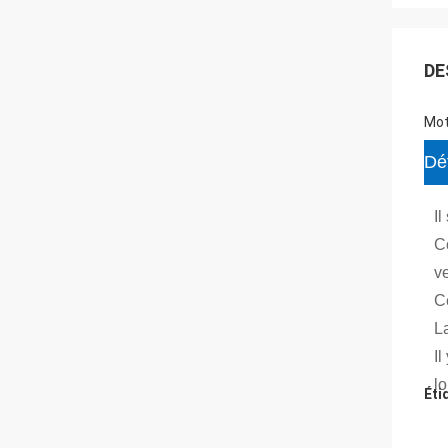
DE
Mot
Déf
Il
Co
ve
C
La
Il
l
Éti