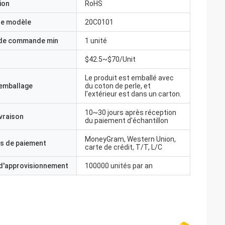
ion
RoHS
e modèle
20C0101
 de commande min
1 unité
$42.5~$70/Unit
Le produit est emballé avec
'emballage
du coton de perle, et
l'extérieur est dans un carton.
10~30 jours après réception
ivraison
du paiement d'échantillon
MoneyGram, Western Union,
s de paiement
carte de crédit, T/T, L/C
 d'approvisionnement
100000 unités par an