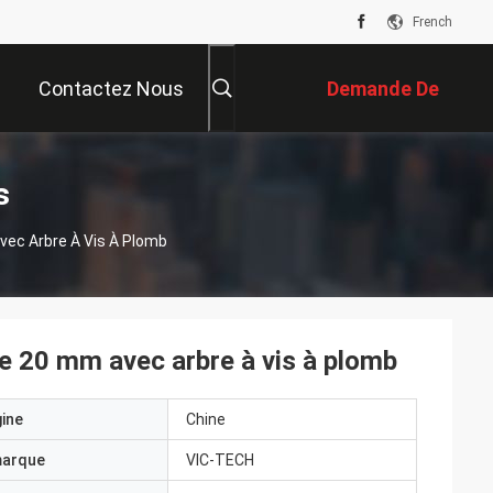
French
Contactez Nous
Demande De
Soumission
s
vec Arbre À Vis À Plomb
e 20 mm avec arbre à vis à plomb
gine
Chine
marque
VIC-TECH