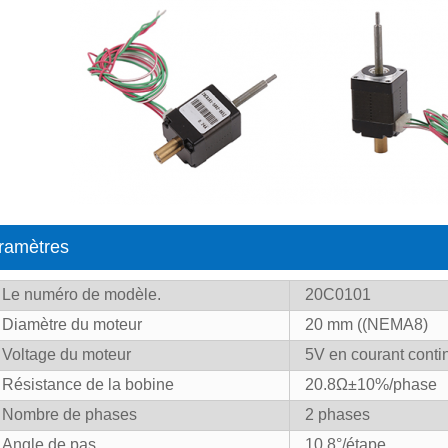
ramètres
Le numéro de modèle.
20C0101
Diamètre du moteur
20 mm ((NEMA8)
Voltage du moteur
5V en courant conti
Résistance de la bobine
20.8Ω±10%/phase
Nombre de phases
2 phases
Angle de pas
10,8°/étape