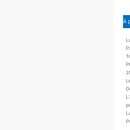
À 
L
P
Tr
P
1N
Le
D
L
po
La
P