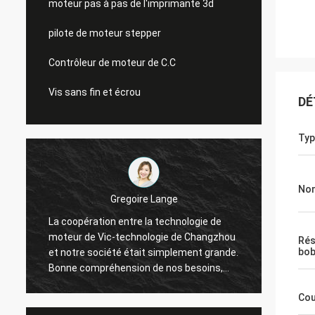
moteur pas à pas de l'imprimante 3d
pilote de moteur stepper
Contrôleur de moteur de C.C
Vis sans fin et écrou
DÉ
Typ
Nom
Gregoire Lange
La coopération entre la technologie de
Communication 
moteur de Vic-technologie de Changzhou
L'ordre a été 
Rés
bob
et notre société était simplement grande.
connecteurs o
Bonne compréhension de nos besoins,
l'expédition. 
grand disposé pour résoudre nos
comme nous co
Cou
problèmes. Je recommande !