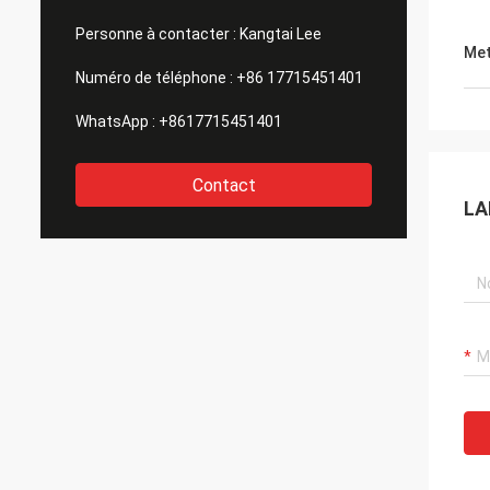
Personne à contacter :
Kangtai Lee
Met
Numéro de téléphone :
+86 17715451401
WhatsApp :
+8617715451401
Contact
LA