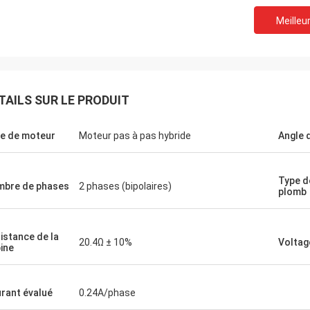
Meilleur
TAILS SUR LE PRODUIT
e de moteur
Moteur pas à pas hybride
Angle 
Type de
bre de phases
2 phases (bipolaires)
plomb
David Molevelt
Limité privé de Buildsto
professionnelle et claire.
Le produit fonctionne comme prév
embarqué à temps. Contre-
été emballé bien. Le vendeur rép
istance de la
20.4Ω ± 10%
Voltag
ine
ù supplémentaire à
rapidement et aide en prenant 
Travaux de conducteur
décision de achat. Ils sont prêts
nvenions !
le produit aux besoins du client 
rant évalué
0.24A/phase