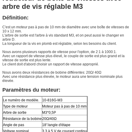
arbre de vis réglable M3
Définition:
C'est un moteur pas à pas de 10 mm de diamètre avec une boîte de vitesses de
10 x 12 mm.
L'arbre de sortie est l'arbre à vis standard M3, et on peut aussi le changer en
arbre D.
La longueur de la vis en plomb est réglable, selon les besoins du client.
Nous avons plusieurs rapports de vitesse pour l'option, de 2:1 à 1000:1.
Avec un rapport de vitesse plus élevé, le couple de sortie est plus grand et la
vitesse de sortie est plus lente.
Le client doit d'abord choisir un rapport de vitesse approprié.
Nous avons deux résistances de bobine différentes: 20Ω/ 40Ω
Avec une résistance plus élevée, le moteur aura une tension nominale plus
élevée.
Paramètres du moteur:
Le numéro de modèle.
10-816G-M3
Type de moteur
Moteur pas à pas de 10 mm
Arbre de sortie
M3*0,5P
Résistance de la bobine
20Ω/40Ω
Angle de pas
18°/angle d'étape
Voltage nominal
3.3 à 5 V de courant continu