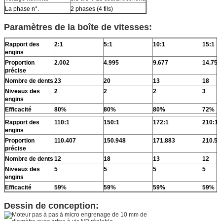
La phase n°.
2 phases (4 fils)
Paramètres de la boîte de vitesses:
Rapport des
2:1
5:1
10:1
15:1
engins
Proportion
2.002
4.995
9.677
14.754
précise
Nombre de dents
23
20
13
18
Niveaux des
2
2
2
3
engins
Efficacité
80%
80%
80%
72%
Rapport des
110:1
150:1
172:1
210:1
engins
Proportion
110.407
150.948
171.883
210.5
précise
Nombre de dents
12
18
13
12
Niveaux des
5
5
5
5
engins
Efficacité
59%
59%
59%
59%
Dessin de conception: