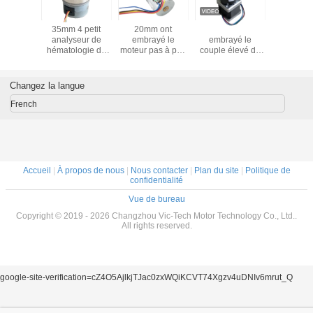
ètre du
35mm 4 petit
20mm ont
Nema14 35mm a
Moteur pa
as à pas
analyseur de
embrayé le
embrayé le
à engre
e micro
hématologie de
moteur pas à pas
couple élevé de
pour équ
'étape de
ralentissement de
2 moteur de
moteur pas à pas
médi
avec la
moteur pas à pas
progression de fil
2 boîte de vitesse
engrenage
de la phase 12
de la phase 4
planétaire de la
Changez la langue
ans fin
V/analyseur
pour l'analyseur
phase 5V
biochimique
d'urine
French
Accueil
|
À propos de nous
|
Nous contacter
|
Plan du site
|
Politique de
confidentialité
Vue de bureau
Copyright © 2019 - 2026 Changzhou Vic-Tech Motor Technology Co., Ltd..
All rights reserved.
google-site-verification=cZ4O5AjlkjTJac0zxWQiKCVT74Xgzv4uDNIv6mrut_Q