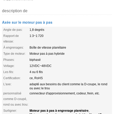
description de
Axée sur le moteur pas à pas
Angle de pas:
1,8 degrés
Rapport de
1:3~1:720
vitesse:
À engrenages:
Boîte de vitesse planétaire
Type de moteur:
Moteur pas à pas hybride
Phases:
biphasé
Voltage:
12VDC~48VDC
Les fils:
4 ou 6 fils
Certification:
ce, RoHS
L'axe:
adapté aux besoins du client comme la D-coupe, le rond
ou avec le trou
personnalisé
connecteur d'approvisionnement, codeur, frein, etc.
comme D-coupé,
rond ou avec trou:
Moteur pas à pas à engrenage planétaire
Surligner:
,