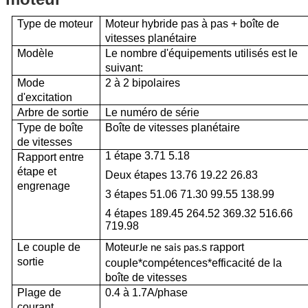
Type de moteur
Moteur hybride pas à pas + boîte de
vitesses planétaire
Modèle
Le nombre d'équipements utilisés est le
suivant:
Mode
2 à 2 bipolaires
d'excitation
Arbre de sortie
Le numéro de série
Type de boîte
Boîte de vitesses planétaire
de vitesses
1 étape 3.71 5.18
Rapport entre
étape et
Deux étapes 13.76 19.22 26.83
engrenage
3 étapes 51.06 71.30 99.55 138.99
4 étapes 189.45 264.52 369.32 516.66
719.98
Le couple de
Moteur
s rapport
Je ne sais pas.
sortie
couple*compétences*efficacité de la
boîte de vitesses
Plage de
0.4 à 1.7A/phase
courant