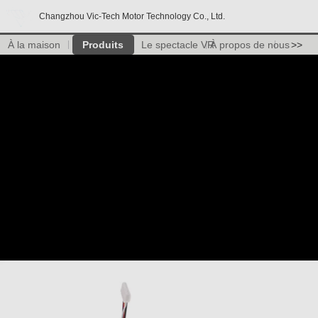
Changzhou Vic-Tech Motor Technology Co., Ltd.
À la maison
Produits
Le spectacle VR
À propos de nous
>>