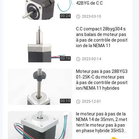
42BYG de C.C
Moteur pas à pas de contrôle
00:24
2023-03-10
de position
C.C compact 28byg304 s
ans balais de moteur pas
à pas de contrôle de posit
ion de la NEMA 11
Moteur pas à pas de contrôle
00:18
2023-02-14
de position
Moteur pas à pas 28BYG3
01-25K-C du moteur pas
à pas de contrôle de posit
ion/NEMA 11 hybrides
Moteur pas à pas de contrôle
00:19
2025-12-01
de position
le moteur pas à pas de la
NEMA 14 de 35mm, 2 met
tent le moteur pas à pas
en phase hybride 35HS34
à faible bruit