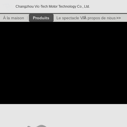
Changzhou Vic-Tech Motor Technology Co., Ltd.
À la maison
Produits
Le spectacle VR
À propos de nous
>>