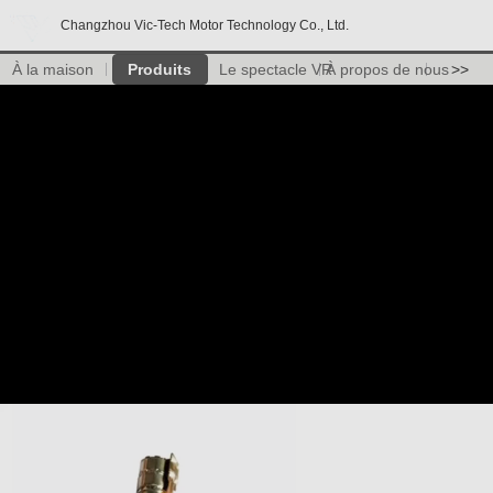
Changzhou Vic-Tech Motor Technology Co., Ltd.
À la maison
Produits
Le spectacle VR
À propos de nous
>>