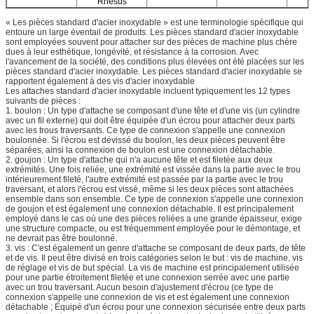
Rhésus
« Les pièces standard d'acier inoxydable » est une terminologie spécifique qui
entoure un large éventail de produits. Les pièces standard d'acier inoxydable
sont employées souvent pour attacher sur des pièces de machine plus chère
dues à leur esthétique, longévité, et résistance à la corrosion. Avec
l'avancement de la société, des conditions plus élevées ont été placées sur les
pièces standard d'acier inoxydable. Les pièces standard d'acier inoxydable se
rapportent également à des vis d'acier inoxydable
Les attaches standard d'acier inoxydable incluent typiquement les 12 types
suivants de pièces :
1. boulon : Un type d'attache se composant d'une tête et d'une vis (un cylindre
avec un fil externe) qui doit être équipée d'un écrou pour attacher deux parts
avec les trous traversants. Ce type de connexion s'appelle une connexion
boulonnée. Si l'écrou est dévissé du boulon, les deux pièces peuvent être
séparées, ainsi la connexion de boulon est une connexion détachable.
2. goujon : Un type d'attache qui n'a aucune tête et est filetée aux deux
extrémités. Une fois reliée, une extrémité est vissée dans la partie avec le trou
intérieurement fileté, l'autre extrémité est passée par la partie avec le trou
traversant, et alors l'écrou est vissé, même si les deux pièces sont attachées
ensemble dans son ensemble. Ce type de connexion s'appelle une connexion
de goujon et est également une connexion détachable. Il est principalement
employé dans le cas où une des pièces reliées a une grande épaisseur, exige
une structure compacte, ou est fréquemment employée pour le démontage, et
ne devrait pas être boulonné.
3. vis : C'est également un genre d'attache se composant de deux parts, de tête
et de vis. Il peut être divisé en trois catégories selon le but : vis de machine, vis
de réglage et vis de but spécial. La vis de machine est principalement utilisée
pour une partie étroitement filetée et une connexion serrée avec une partie
avec un trou traversant. Aucun besoin d'ajustement d'écrou (ce type de
connexion s'appelle une connexion de vis et est également une connexion
détachable ; Équipé d'un écrou pour une connexion sécurisée entre deux parts