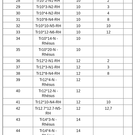
28
Tr10*2-N1-RH
10
2
29
Tr10*3-N2-RH
10
3
30
Tr10*4-N2-RH
10
4
31
Tr10*8-N4-RH
10
8
32
Tr10*10-N5-RH
10
10
33
Tr10*12-N6-RH
10
12
34
Tr10*14-N -
10
Rhésus
35
Tr10*20-N -
10
Rhésus
36
Tr12*2-N1-RH
12
2
37
Tr12*3-N1-RH
12
3
38
Tr12*8-N4-RH
12
8
39
Tr12*4-N -
12
Rhésus
40
Tr12*12-N -
12
Rhésus
41
Tr12*10-N4-RH
12
10
42
Tr12.7*12.7-N5-
12
12,7
RH
43
Tr14*3-N -
14
Rhésus
44
Tr14*4-N -
14