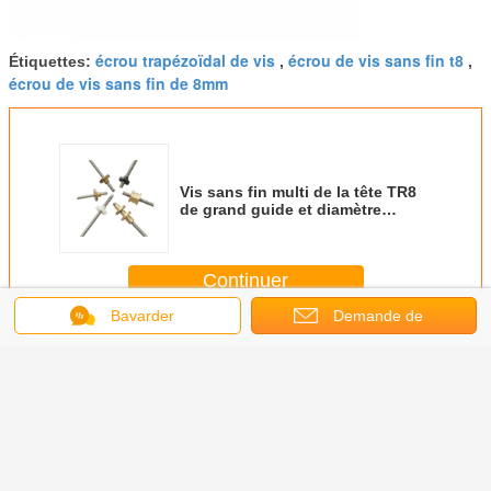
écrou trapézoïdal de vis
écrou de vis sans fin t8
Étiquettes:
,
,
écrou de vis sans fin de 8mm
Vis sans fin multi de la tête TR8
de grand guide et diamètre
extérieur de l'écrou 8mm
Continuer
Bavarder
Demande de
Vis sans fin et écrou
Plus
soumission
s fin et
Tête complète de
la longueur
Vis sans fin multi
Type de tê
letés de
la dent, vis et
trapézoïdale
de la tête TR8 de
complète