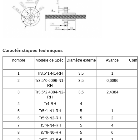
Caractéristiques techniques
nombre
Modèle de Spéc.
Diamètre externe
Avance
Compte
1
Tr3.5*1-N1-RH
3,5
1
2
Tr3.5*0.6096-N1-
3,5
0,6096
RH
3
Tr3.5*2.4384-N2-
3,5
2,4384
RH
4
Tr4-RH
4
5
Tr5*1-N1-RH
5
1
6
Tr5*2-N2-RH
5
2
7
Tr5*4-N4-RH
5
4
8
Tr5*6-N6-RH
5
6
9
Tr6*1-N1-RH
6
1