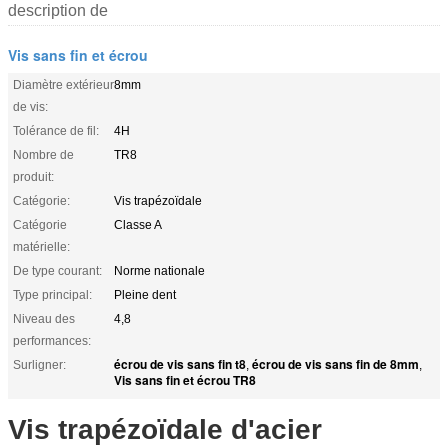
description de
Vis sans fin et écrou
Diamètre extérieur
8mm
de vis:
Tolérance de fil:
4H
Nombre de
TR8
produit:
Catégorie:
Vis trapézoïdale
Catégorie
Classe A
matérielle:
De type courant:
Norme nationale
Type principal:
Pleine dent
Niveau des
4,8
performances:
écrou de vis sans fin t8
écrou de vis sans fin de 8mm
Surligner:
,
,
Vis sans fin et écrou TR8
Vis trapézoïdale d'acier