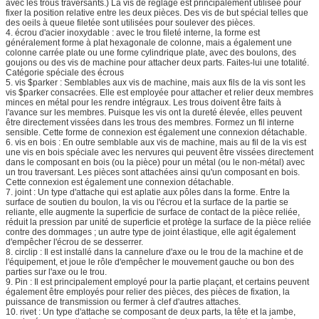
avec les trous traversants.) La vis de réglage est principalement utilisée pour
fixer la position relative entre les deux pièces. Des vis de but spécial telles que
des oeils à queue filetée sont utilisées pour soulever des pièces.
4. écrou d'acier inoxydable : avec le trou fileté interne, la forme est
généralement forme à plat hexagonale de colonne, mais a également une
colonne carrée plate ou une forme cylindrique plate, avec des boulons, des
goujons ou des vis de machine pour attacher deux parts. Faites-lui une totalité.
Catégorie spéciale des écrous
5. vis $parker : Semblables aux vis de machine, mais aux fils de la vis sont les
vis $parker consacrées. Elle est employée pour attacher et relier deux membres
minces en métal pour les rendre intégraux. Les trous doivent être faits à
l'avance sur les membres. Puisque les vis ont la dureté élevée, elles peuvent
être directement vissées dans les trous des membres. Formez un fil interne
sensible. Cette forme de connexion est également une connexion détachable.
6. vis en bois : En outre semblable aux vis de machine, mais au fil de la vis est
une vis en bois spéciale avec les nervures qui peuvent être vissées directement
dans le composant en bois (ou la pièce) pour un métal (ou le non-métal) avec
un trou traversant. Les pièces sont attachées ainsi qu'un composant en bois.
Cette connexion est également une connexion détachable.
7. joint : Un type d'attache qui est aplatie aux pôles dans la forme. Entre la
surface de soutien du boulon, la vis ou l'écrou et la surface de la partie se
reliante, elle augmente la superficie de surface de contact de la pièce reliée,
réduit la pression par unité de superficie et protège la surface de la pièce reliée
contre des dommages ; un autre type de joint élastique, elle agit également
d'empêcher l'écrou de se desserrer.
8. circlip : Il est installé dans la cannelure d'axe ou le trou de la machine et de
l'équipement, et joue le rôle d'empêcher le mouvement gauche ou bon des
parties sur l'axe ou le trou.
9. Pin : Il est principalement employé pour la partie plaçant, et certains peuvent
également être employés pour relier des pièces, des pièces de fixation, la
puissance de transmission ou fermer à clef d'autres attaches.
10. rivet : Un type d'attache se composant de deux parts, la tête et la jambe,