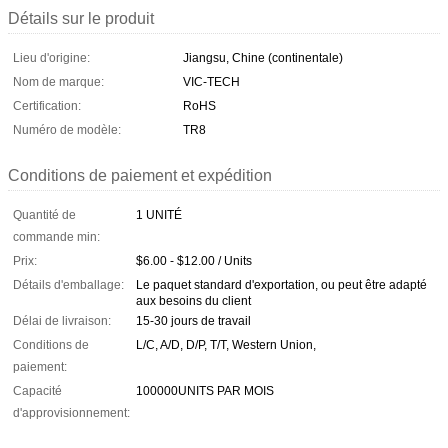
Détails sur le produit
Lieu d'origine:
Jiangsu, Chine (continentale)
Nom de marque:
VIC-TECH
Certification:
RoHS
Numéro de modèle:
TR8
Conditions de paiement et expédition
Quantité de
1 UNITÉ
commande min:
Prix:
$6.00 - $12.00 / Units
Détails d'emballage:
Le paquet standard d'exportation, ou peut être adapté
aux besoins du client
Délai de livraison:
15-30 jours de travail
Conditions de
L/C, A/D, D/P, T/T, Western Union,
paiement:
Capacité
100000UNITS PAR MOIS
d'approvisionnement: