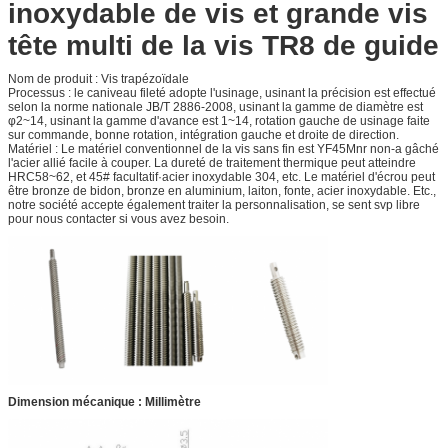
inoxydable de vis et grande vis
tête multi de la vis TR8 de guide
Nom de produit : Vis trapézoïdale
Processus : le caniveau fileté adopte l'usinage, usinant la précision est effectué
selon la norme nationale JB/T 2886-2008, usinant la gamme de diamètre est
φ2~14, usinant la gamme d'avance est 1~14, rotation gauche de usinage faite
sur commande, bonne rotation, intégration gauche et droite de direction.
Matériel : Le matériel conventionnel de la vis sans fin est YF45Mnr non-a gâché
l'acier allié facile à couper. La dureté de traitement thermique peut atteindre
HRC58~62, et 45# facultatif·acier inoxydable 304, etc. Le matériel d'écrou peut
être bronze de bidon, bronze en aluminium, laiton, fonte, acier inoxydable. Etc.,
notre société accepte également traiter la personnalisation, se sent svp libre
pour nous contacter si vous avez besoin.
Dimension mécanique : Millimètre