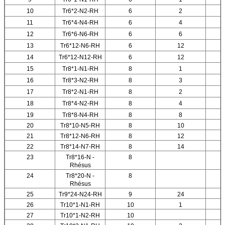
10
Tr6*2-N2-RH
6
2
11
Tr6*4-N4-RH
6
4
12
Tr6*6-N6-RH
6
6
13
Tr6*12-N6-RH
6
12
14
Tr6*12-N12-RH
6
12
15
Tr8*1-N1-RH
8
1
16
Tr8*3-N2-RH
8
3
17
Tr8*2-N1-RH
8
2
18
Tr8*4-N2-RH
8
4
19
Tr8*8-N4-RH
8
8
20
Tr8*10-N5-RH
8
10
21
Tr8*12-N6-RH
8
12
22
Tr8*14-N7-RH
8
14
23
Tr8*16-N -
8
Rhésus
24
Tr8*20-N -
8
Rhésus
25
Tr9*24-N24-RH
9
24
26
Tr10*1-N1-RH
10
1
27
Tr10*1-N2-RH
10