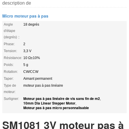
description de
Micro moteur pas à pas
Angle
18 degrés
d'étape
(degrés) ::
Phase:
2
Tension:
3,3 V
Résistance:
10 Ω±10%
Poids:
5 g
Rotation:
CW/CCW
Taper:
Aimant permanent
Type de
moteur pas à pas linéaire
moteur:
Moteur pas à pas linéaire de vis sans fin de m2
Surligner:
,
10mm Dia Linear Stepper Motor
,
Moteur pas à pas micro personnalisable
SM1081 3V moteur pas à