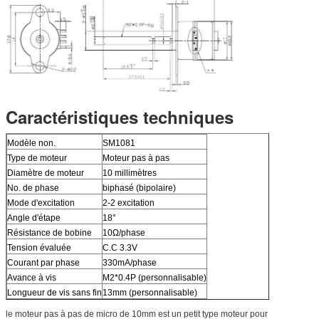
Caractéristiques techniques
Modèle non.
SM1081
Type de moteur
Moteur pas à pas
Diamètre de moteur
10 millimètres
No. de phase
biphasé (bipolaire)
Mode d'excitation
2-2 excitation
Angle d'étape
18°
Résistance de bobine
10Ω/phase
Tension évaluée
C.C 3.3V
Courant par phase
330mA/phase
Avance à vis
M2*0.4P (personnalisable)
Longueur de vis sans fin
13mm (personnalisable)
le moteur pas à pas de micro de 10mm est un petit type moteur pour