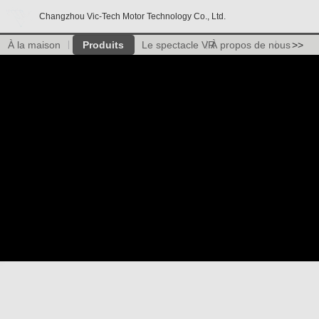
Changzhou Vic-Tech Motor Technology Co., Ltd.
À la maison
Produits
Le spectacle VR
À propos de nous
>>