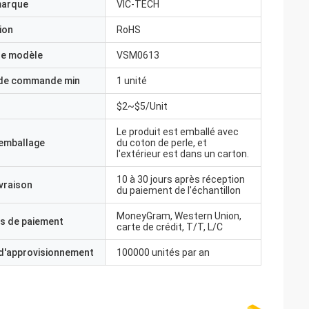
marque
VIC-TECH
ion
RoHS
e modèle
VSM0613
 de commande min
1 unité
$2~$5/Unit
Le produit est emballé avec
'emballage
du coton de perle, et
l'extérieur est dans un carton.
10 à 30 jours après réception
ivraison
du paiement de l'échantillon
MoneyGram, Western Union,
s de paiement
carte de crédit, T/T, L/C
 d'approvisionnement
100000 unités par an