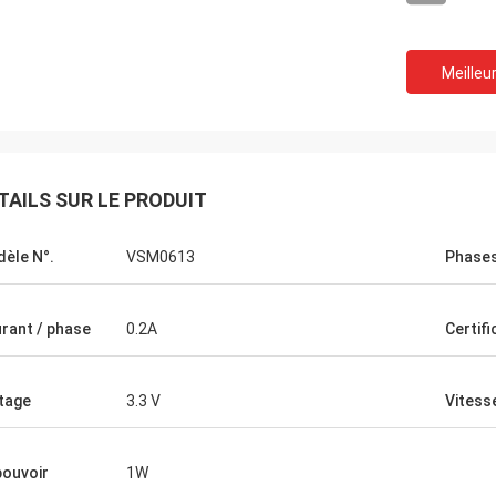
Meilleur
TAILS SUR LE PRODUIT
èle N°.
VSM0613
Phase
Andres Blanco
rant / phase
0.2A
Certifi
teur sont arrivés correctement. Je
 examinés sur le ROV et nous
 très heureux avec le résultat. La
tage
3.3 V
Vitess
n intérieure époxyde est très bonne
puissance des moteurs par rapport à
le est tout à fait bonne.
pouvoir
1W