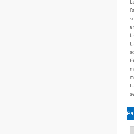
L
l'
so
e
L
L'
so
En
mi
m
L
se
Pa