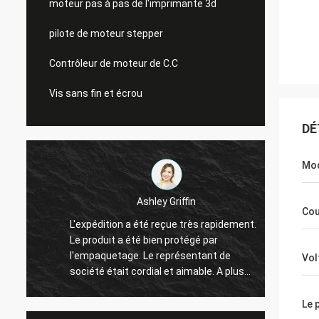
moteur pas à pas de l'imprimante 3d
pilote de moteur stepper
Contrôleur de moteur de C.C
Vis sans fin et écrou
DÉ
Mod
Ashley Griffin
Cou
L'expédition a été reçue très rapidement.
L'éjec
Le produit a été bien protégé par
les ai
l'empaquetage. Le représentant de
sommes
Vol
r
société était cordial et aimable. A plus
finitio
.
l'estimation !
et la 
la tail
Le 