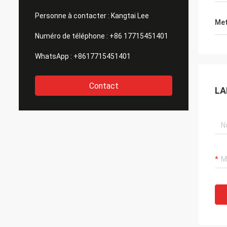
Personne à contacter :
Kangtai Lee
Met
Numéro de téléphone :
+86 17715451401
WhatsApp :
+8617715451401
Contact
LA