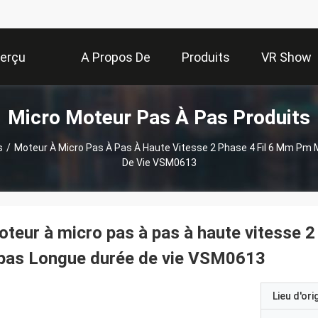
erçu
A Propos De
Produits
VR Show
Micro Moteur Pas À Pas Produits
Nous
s
/
Moteur À Micro Pas À Pas À Haute Vitesse 2 Phase 4 Fil 6 Mm Pm
De Vie VSM0613
teur à micro pas à pas à haute vitesse 
 pas Longue durée de vie VSM0613
Lieu d'ori