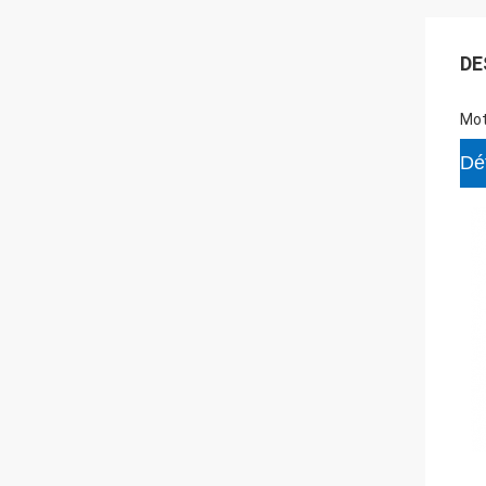
DE
Mot
Déf