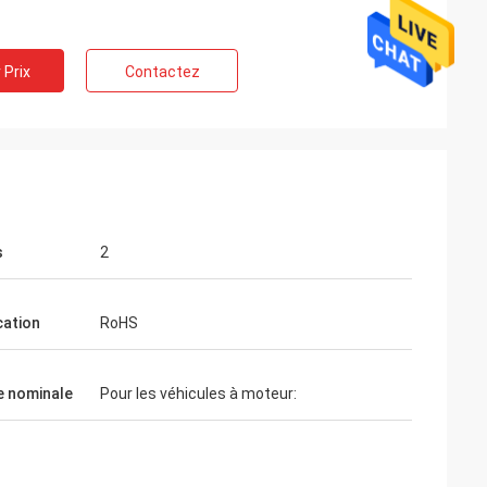
 Prix
Contactez
s
2
cation
RoHS
e nominale
Pour les véhicules à moteur: