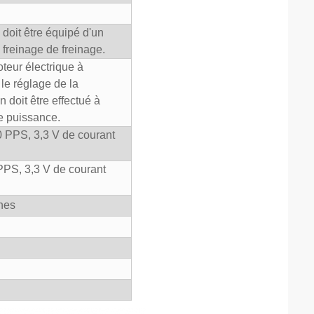
doit être équipé d'un
freinage de freinage.
teur électrique à
e réglage de la
 doit être effectué à
de puissance.
0 PPS, 3,3 V de courant
PPS, 3,3 V de courant
nes