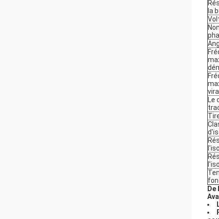
Rés
la 
Vol
No
ph
Ang
Fré
max
dé
Fré
max
vir
Le 
tra
Tir
Cla
d'i
Rés
l'is
Rés
l'is
Tem
fon
De 
Ava