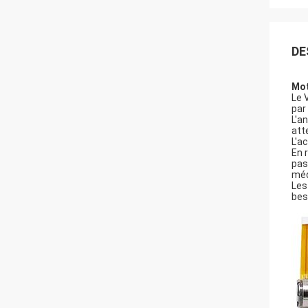
DE
Mot
Le 
par
L'a
att
L'a
En 
pas
méd
Les
bes