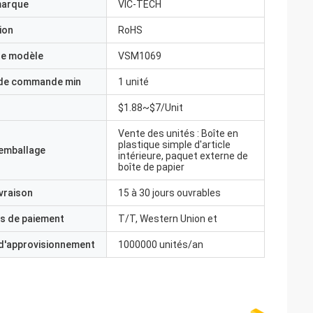
marque
VIC-TECH
ion
RoHS
e modèle
VSM1069
 de commande min
1 unité
$1.88~$7/Unit
Vente des unités : Boîte en
plastique simple d'article
'emballage
intérieure, paquet externe de
boîte de papier
ivraison
15 à 30 jours ouvrables
s de paiement
T/T, Western Union et
 d'approvisionnement
1000000 unités/an