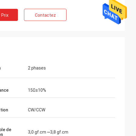
 Prix
Contactez
s
2 phases
Buildstorm
Ashley Griffin
ance
15Ω±10%
mme prévu, il a
L'expédition a été reçue très rapidement.
deur répond très
Le produit a été bien protégé par
renant une
l'empaquetage. Le représentant de
ation
CW/CCW
nt prêts à adapter
société était cordial et aimable. A plus
 client pour vous.
l'estimation !
ple de
3,0 gf.cm ~3,8 gf.cm
en