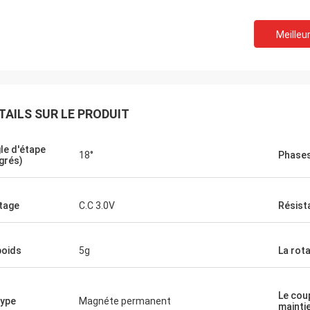
Meilleur
TAILS SUR LE PRODUIT
le d'étape
18°
Phase
grés)
David Molevelt
Limité privé de 
tage
C.C 3.0V
Résist
ication professionnelle et claire.
Le produit fonctionne co
e a été embarqué à temps. Contre-
été emballé bien. Le ven
teurs où supplémentaire à
rapidement et aide en p
poids
5g
La rot
dition. Travaux de conducteur
décision de achat. Ils so
nous convenions !
le produit aux besoins du
Le cou
type
Magnéte permanent
mainti