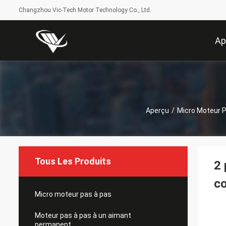
Changzhou Vic-Tech Motor Technology Co., Ltd.
Ap
Aperçu
/
Micro Moteur 
Tous Les Produits
2 
c
Micro moteur pas à pas
Moteur pas à pas à un aimant
permanent