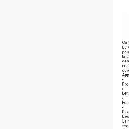
Car
Le 
pou
la 
dép
con
dor
App
Pro
Len
Fer
Dis
Les
Le 
mod