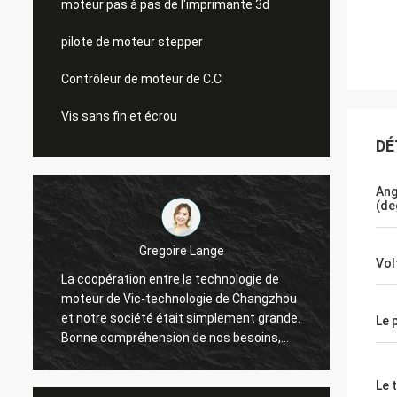
moteur pas à pas de l'imprimante 3d
pilote de moteur stepper
Contrôleur de moteur de C.C
Vis sans fin et écrou
DÉ
Ang
(de
Gregoire Lange
Vol
La coopération entre la technologie de
Commun
moteur de Vic-technologie de Changzhou
L'ordr
a
et notre société était simplement grande.
connec
Le 
Bonne compréhension de nos besoins,
l'expé
à
grand disposé pour résoudre nos
comme 
problèmes. Je recommande !
Le 