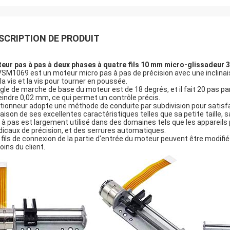
SCRIPTION DE PRODUIT
eur pas à pas à deux phases à quatre fils 10 mm micro-glissadeur 3
VSM1069 est un moteur micro pas à pas de précision avec une inclinaiso
 la vis et la vis pour tourner en poussée.
ngle de marche de base du moteur est de 18 degrés, et il fait 20 pas p
eindre 0,02 mm, ce qui permet un contrôle précis.
ctionneur adopte une méthode de conduite par subdivision pour satisfa
raison de ses excellentes caractéristiques telles que sa petite taille, 
 à pas est largement utilisé dans des domaines tels que les appareils p
icaux de précision, et des serrures automatiques.
 fils de connexion de la partie d'entrée du moteur peuvent être modifi
oins du client.