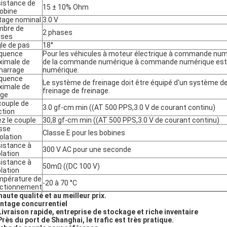
istance de
15 ± 10% Ohm
bobine
tage nominal
3.0 V
mbre de
2 phases
ases
le de pas
18°
quence
Pour les véhicules à moteur électrique à commande numér
imale de
de la commande numérique à commande numérique est 
marrage
numérique.
quence
Le système de freinage doit être équipé d'un système de
imale de
freinage de freinage.
age
couple de
3.0 gf-cm min ((AT 500 PPS,3.0 V de courant continu)
ction
ez le couple
30,8 gf-cm min ((AT 500 PPS,3.0 V de courant continu)
sse
Classe E pour les bobines
solation
istance à
300 V AC pour une seconde
olation
istance à
50mΩ ((DC 100 V)
olation
pérature de
-20 à 70 °C
ctionnement
haute qualité et au meilleur prix.
ntage concurrentiel
Livraison rapide, entreprise de stockage et riche inventaire
Près du port de Shanghai, le trafic est très pratique.