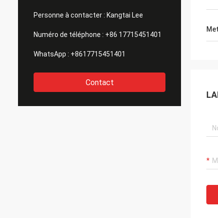
Personne à contacter :
Kangtai Lee
Met
Numéro de téléphone :
+86 17715451401
WhatsApp :
+8617715451401
Contact
LA