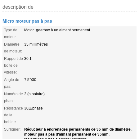
description de
Micro moteur pas à pas
Type de
Motor+gearbox à un aimant permanent
moteur:
Diamètre
35 millimètres
de moteur:
Rapport de
30:1
boîte de
vitesse:
Angle de
7.5°/30
pas:
Numéro de
2 (bipolaire)
phase:
Résistance
30Ω/phase
de la
bobine:
Réducteur à engrenages permanents de 35 mm de diamètre
Surligner:
,
moteur pas à pas d'aimant permanent de 35mm
,
Moteur pas à pas à aimant bipolaire