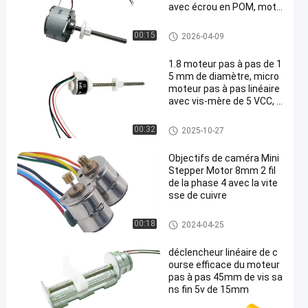
avec écrou en POM, mote
ur linéaire 24VDC
Moteur linéaire de pas
00:15
2026-04-09
1.8 moteur pas à pas de 1
5 mm de diamètre, micro
moteur pas à pas linéaire
avec vis-mère de 5 VCC, b
ipolaire avec curseur en pl
astique
Moteur linéaire de pas
00:32
2025-10-27
Objectifs de caméra Mini
Stepper Motor 8mm 2 fil
de la phase 4 avec la vite
sse de cuivre
Micro moteur pas à pas
00:18
2024-04-25
déclencheur linéaire de c
ourse efficace du moteur
pas à pas 45mm de vis sa
ns fin 5v de 15mm