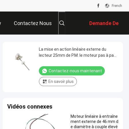
French
w
Contactez Nous
Demande De
Soumission
La mise en action linéaire externe du
lecteur 25mm de P.M. le moteur pas à pas
12V de 2 phases a intégré pour vis sans fin
le motr linéaire de pas
Contactez-nous maintenant
En savoir plus
Vidéos connexes
Moteur linéaire à entraîne
ment externe de 46 mm d
e diamètre à couple élevé